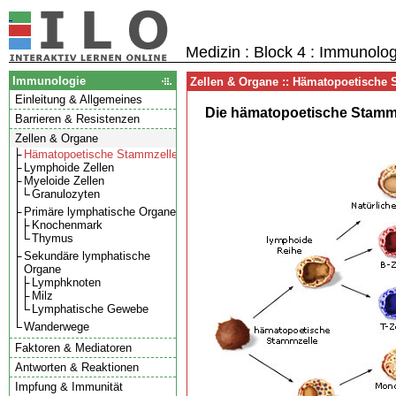
Medizin : Block 4 : Immunolog
Immunologie
Zellen & Organe :: Hämatopoetische
Einleitung & Allgemeines
Die hämatopoetische Stammze
Barrieren & Resistenzen
Zellen & Organe
Hämatopoetische Stammzelle
Lymphoide Zellen
Myeloide Zellen
Granulozyten
Primäre lymphatische Organe
Knochenmark
Thymus
Sekundäre lymphatische
Organe
Lymphknoten
Milz
Lymphatische Gewebe
Wanderwege
Faktoren & Mediatoren
Antworten & Reaktionen
Impfung & Immunität