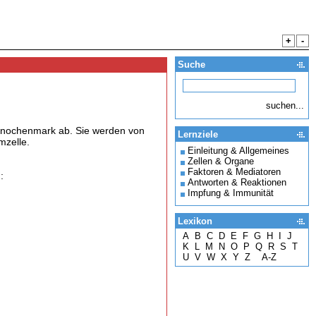
+
-
Suche
Knochenmark ab. Sie werden von
Lernziele
mzelle.
Einleitung & Allgemeines
Zellen & Organe
Faktoren & Mediatoren
:
Antworten & Reaktionen
Impfung & Immunität
Lexikon
A
B
C
D
E
F
G
H
I
J
K
L
M
N
O
P
Q
R
S
T
U
V
W
X
Y
Z
A-Z