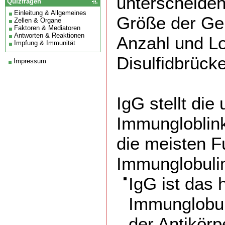
unterscheiden
Quizfragen
Einleitung & Allgemeines
Größe der Gel
Zellen & Organe
Faktoren & Mediatoren
Antworten & Reaktionen
Anzahl und Lo
Impfung & Immunität
Disulfidbrück
Impressum
IgG stellt die 
Immungloblink
die meisten F
Immunglobuli
IgG ist das 
Immunglobul
der Antikörp