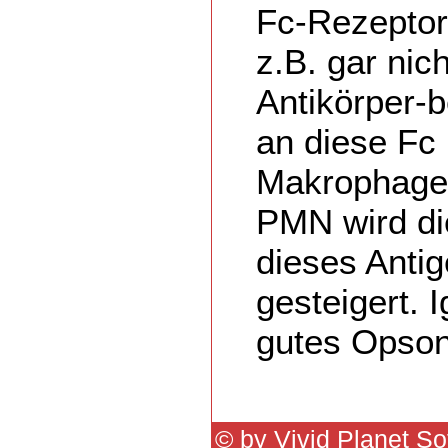
Fc-Rezeptor
z.B. gar nich
Antikörper-
an diese Fc
Makrophage
PMN wird die
dieses Anti
gesteigert. I
gutes Opson
© by Vivid Planet S