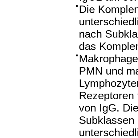
Die Komplem
unterschiedl
nach Subkla
das Komplem
Makrophage
PMN und m
Lymphozyten
Rezeptoren 
von IgG. Di
Subklassen 
unterschiedl