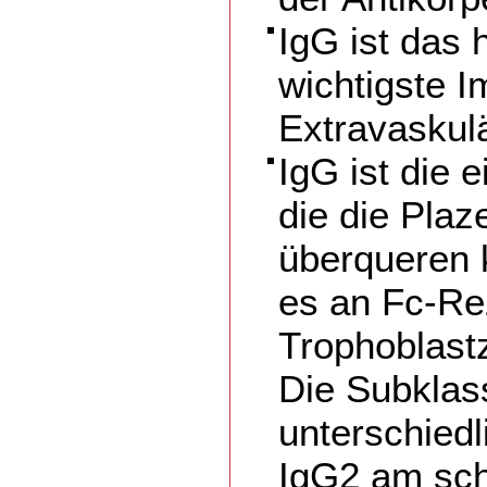
IgG ist das 
wichtigste 
Extravaskul
IgG ist die e
die die Pla
überqueren 
es an Fc-Re
Trophoblastz
Die Subklas
unterschiedl
IgG2 am sch