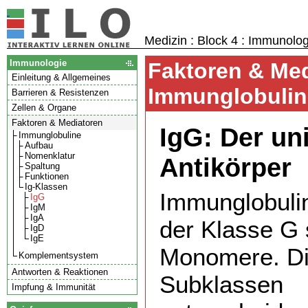
Medizin : Block 4 : Immunolog
Immunologie
Faktoren & Med
Einleitung & Allgemeines
Immunglobuline
Barrieren & Resistenzen
Zellen & Organe
Faktoren & Mediatoren
IgG: Der un
Immunglobuline
Aufbau
Nomenklatur
Antikörper
Spaltung
Funktionen
Ig-Klassen
Immunglobuli
IgG
IgM
IgA
der Klasse G 
IgD
IgE
Monomere. D
Komplementsystem
Antworten & Reaktionen
Subklassen
Impfung & Immunität